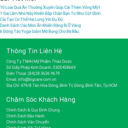
10 Loại Quả Ăn Thường Xuyên Giúp Cải Thiện Vòng Một
1 Sai Lầm Nhỏ Này Khiến Bắp Chân Bạn To Như Cột Đình
Cải Tạo Cơ Thể Hai Lưng Với Đu Đủ
Danh Sách Các Món Ăn Khiến Răng Bị Ố Vàng
6 Động Tác Yoga Giảm Mỡ Bụng Cho Bà Bầu
Thông Tin Liên Hệ
Công Ty TNHH Mỹ Phẩm Thảo Dược
Số Giấy Phép Kinh Doanh: 0305458669
Điện Thoại: (84)28 3636 9679
Email: info@bigcare.com.vn
Địa Chỉ: 479/8 Tân Hòa Đông, Bình Trị Đông, Bình Tân, Tp.HCM
Chăm Sóc Khách Hàng
Chính Sách & Quy Định Chung
Chính Sách Bảo Hành
Chính Sách Vận Chuyển
Chính Sách Đổi Trả Hàng