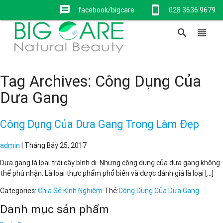
message
stay_current_portrait
facebook/bigcare
028 3636 9679
search
view_headline
Tag Archives: Công Dụng Của
Dưa Gang
Công Dụng Của Dưa Gang Trong Làm Đẹp
admin
|
Tháng Bảy 25, 2017
Dưa gang là loại trái cây bình dị. Nhưng công dụng của dưa gang không
thể phủ nhận. Là loại thực phẩm phổ biến và được đánh giá là loại […]
Categories:
Chia Sẻ Kinh Nghiệm
Thẻ:
Công Dụng Của Dưa Gang
Danh mục sản phẩm