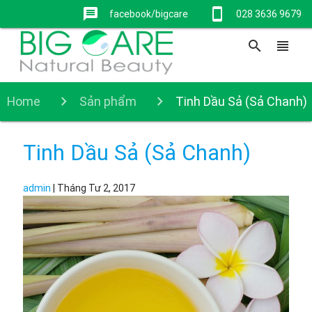
message
stay_current_portrait
facebook/bigcare
028 3636 9679
search
view_headline
Home
Sản phẩm
Tinh Dầu Sả (Sả Chanh)
Tinh Dầu Sả (Sả Chanh)
admin
|
Tháng Tư 2, 2017