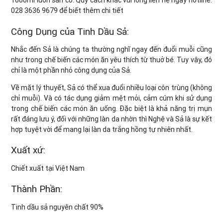
1000ml luôn sẵn có. Quy cách khác vui lòng liên hệ ngay hotline:
028 3636 9679 để biết thêm chi tiết
Công Dụng của Tinh Dầu Sả:
Nhắc đến Sả là chúng ta thường nghĩ ngay đến đuổi muỗi cũng
như trong chế biến các món ăn yêu thích từ thuở bé. Tuy vậy, đó
chỉ là một phần nhỏ công dụng của Sả.
Về mặt lý thuyết, Sả có thể xua đuổi nhiều loại côn trùng (không
chỉ muỗi). Và có tác dụng giảm mệt mỏi, cảm cúm khi sử dụng
trong chế biến các món ăn uống. Đặc biệt là khả năng trị mụn
rất đáng lưu ý, đối với những làn da nhờn thì Nghệ và Sả là sự kết
hợp tuyệt vời để mang lại làn da trắng hồng tự nhiên nhất.
Xuất xứ:
Chiết xuất tại Việt Nam
Thành Phần:
Tinh dầu sả nguyên chất 90%