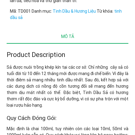
làn da, tiêu hóa và thư giãn thần trí.
Mã:
TD001
Danh mục:
Tinh Dầu & Hương Liệu
Từ khóa:
tinh
dầu sả
MÔ TẢ
Product Description
Sả được nuôi trồng khép kín tại các cơ sở. Chỉ những cây sả có
tuổi đời từ 10 đến 12 tháng mới được mang đi chế biến. Vì đây là
thời điêm sả mang nhiều tinh dầu nhất. Sau đó, kết hợp sả với
các dung dịch có nồng độ cồn tương đối sẽ mang đến hương
thơm dịu mát nhất có thể. Đặc biệt, Tinh Dầu Sả có hương
thơm rất độc đáo và cực kỳ bổ dưỡng, vì có sự pha trộn với một
loại rượu hảo hạng.
Quy Cách Đóng Gói:
Mặc định là chai 100ml, tuy nhiên còn các loại 10ml, 50ml và