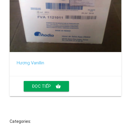
Hương Vanillin
ĐỌC TIẾP
shopping_basket
Categories: