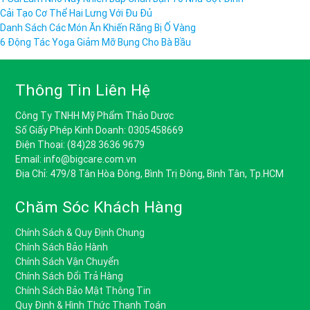
Cải Tạo Cơ Thể Hai Lưng Với Đu Đủ
Danh Sách Các Món Ăn Khiến Răng Bị Ố Vàng
6 Động Tác Yoga Giảm Mỡ Bụng Cho Bà Bầu
Thông Tin Liên Hệ
Công Ty TNHH Mỹ Phẩm Thảo Dược
Số Giấy Phép Kinh Doanh: 0305458669
Điện Thoại: (84)28 3636 9679
Email: info@bigcare.com.vn
Địa Chỉ: 479/8 Tân Hòa Đông, Bình Trị Đông, Bình Tân, Tp.HCM
Chăm Sóc Khách Hàng
Chính Sách & Quy Định Chung
Chính Sách Bảo Hành
Chính Sách Vận Chuyển
Chính Sách Đổi Trả Hàng
Chính Sách Bảo Mật Thông Tin
Quy Định & Hình Thức Thanh Toán