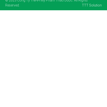
© 2023 Công Ty TNHH Mỹ Phẩm Thảo Dược. All Rights
Reserved.
TTT Solution