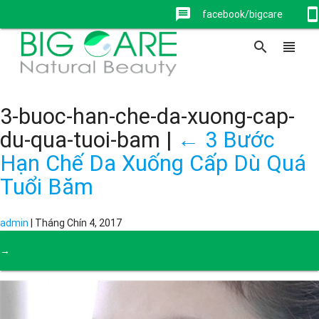
message
stay_current_portr
facebook/bigcare
search
view_headline
3-buoc-han-che-da-xuong-cap-
du-qua-tuoi-bam
|
←
3 Bước
Hạn Chế Da Xuống Cấp Dù Quá
Tuổi Băm
admin
|
Tháng Chín 4, 2017
→