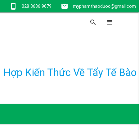
stay_current_portrait
email
e
028 3636 9679
myphamthaoduoc@gmail.com
search
view_headline
 Hợp Kiến Thức Về Tẩy Tế Bào