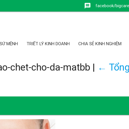
message
facebook/bigcar
 SỨ MỆNH
TRIẾT LÝ KINH DOANH
CHIA SẺ KINH NGHIỆM
bao-chet-cho-da-matbb
|
←
Tổng