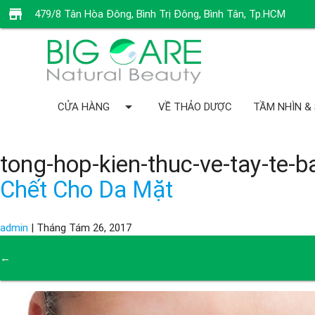
store
479/8 Tân Hòa Đông, Bình Trị Đông, Bình Tân, Tp.HCM
arrow_drop_down
CỬA HÀNG
VỀ THẢO DƯỢC
TẦM NHÌN &
tong-hop-kien-thuc-ve-tay-te-
Chết Cho Da Mặt
admin
|
Tháng Tám 26, 2017
←
→