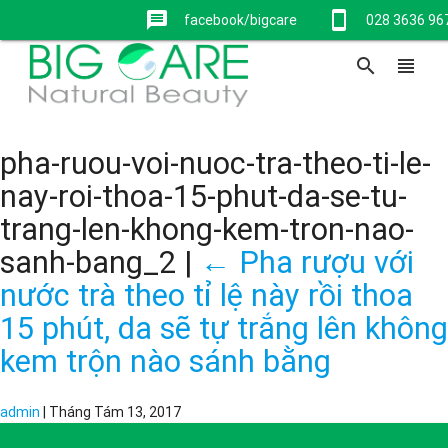
message
stay_current_portrait
facebook/bigcare
028 3636 96
search
view_headline
pha-ruou-voi-nuoc-tra-theo-ti-le-
nay-roi-thoa-15-phut-da-se-tu-
trang-len-khong-kem-tron-nao-
sanh-bang_2
|
←
Pha rượu với
nước trà theo tỉ lệ này rồi thoa
15 phút, da sẽ tự trắng lên không
kem trộn nào sánh bằng
admin
|
Tháng Tám 13, 2017