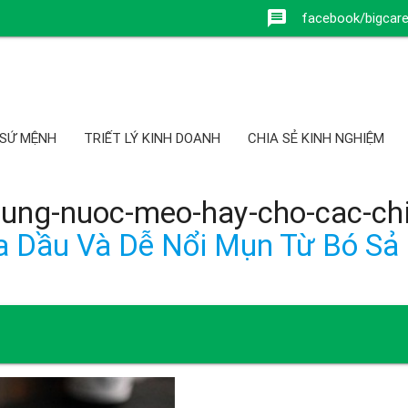
message
facebook/bigcar
 SỨ MỆNH
TRIẾT LÝ KINH DOANH
CHIA SẺ KINH NGHIỆM
chung-nuoc-meo-hay-cho-cac-c
 Dầu Và Dễ Nổi Mụn Từ Bó Sả