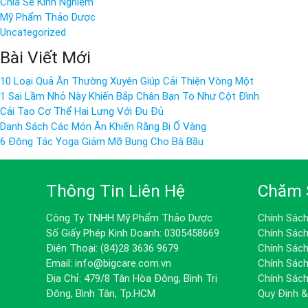
Chia Sẻ Kinh Nghiệm
Mỹ Phẩm Thảo Dược
Uncategorized
Bài Viết Mới
10 Loại Quả Ăn Thường Xuyên Giúp Cải Thiện Vòng Một
1 Sai Lầm Nhỏ Này Khiến Bắp Chân Bạn To Như Cột Đình
Cải Tạo Cơ Thể Hai Lưng Với Đu Đủ
Danh Sách Các Món Ăn Khiến Răng Bị Ố Vàng
6 Động Tác Yoga Giảm Mỡ Bụng Cho Bà Bầu
Thông Tin Liên Hệ
Chăm 
Công Ty TNHH Mỹ Phẩm Thảo Dược
Chính Sác
Số Giấy Phép Kinh Doanh: 0305458669
Chính Sác
Điện Thoại: (84)28 3636 9679
Chính Sác
Email: info@bigcare.com.vn
Chính Sách
Địa Chỉ: 479/8 Tân Hòa Đông, Bình Trị
Chính Sác
Đông, Bình Tân, Tp.HCM
Quy Định 