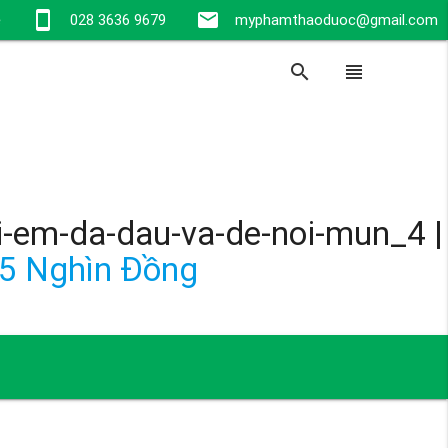
stay_current_portrait
email
e
028 3636 9679
myphamthaoduoc@gmail.com
search
view_headline
hi-em-da-dau-va-de-noi-mun_4
|
 5 Nghìn Đồng