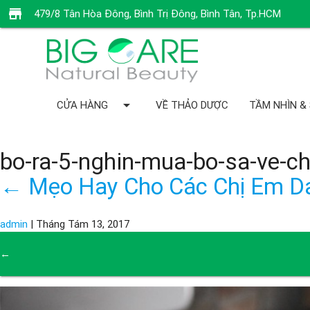
store
479/8 Tân Hòa Đông, Bình Trị Đông, Bình Tân, Tp.HCM
arrow_drop_down
CỬA HÀNG
VỀ THẢO DƯỢC
TẦM NHÌN &
bo-ra-5-nghin-mua-bo-sa-ve-
←
Mẹo Hay Cho Các Chị Em Da
admin
|
Tháng Tám 13, 2017
←
→