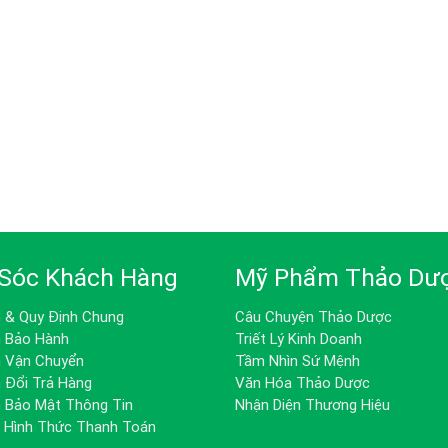
Sóc Khách Hàng
Mỹ Phẩm Thảo Dư
h & Quy Định Chung
Câu Chuyện Thảo Dược
h Bảo Hành
Triết Lý Kinh Doanh
h Vận Chuyển
Tầm Nhìn Sứ Mệnh
 Đổi Trả Hàng
Văn Hóa Thảo Dược
h Bảo Mật Thông Tin
Nhận Diện Thương Hiệu
& Hình Thức Thanh Toán