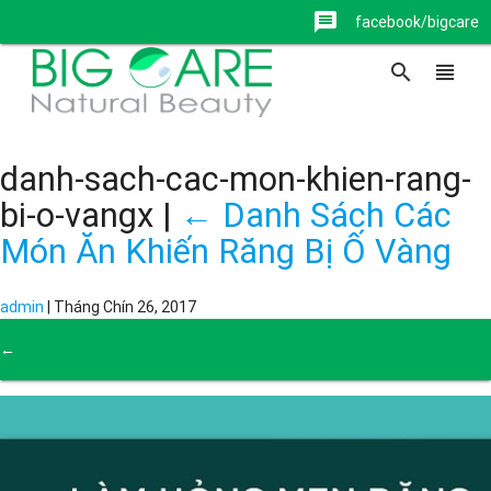
message
facebook/bigcare
search
view_headline
danh-sach-cac-mon-khien-rang-
bi-o-vangx
|
←
Danh Sách Các
Món Ăn Khiến Răng Bị Ố Vàng
admin
|
Tháng Chín 26, 2017
←