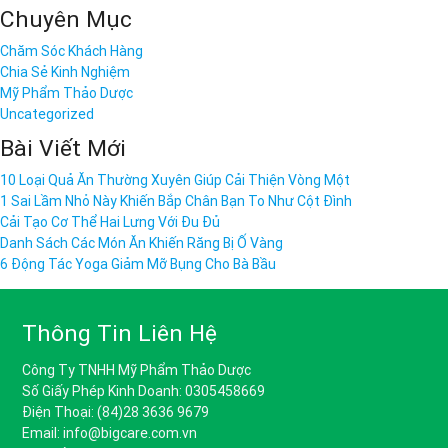
Chuyên Mục
Chăm Sóc Khách Hàng
Chia Sẻ Kinh Nghiệm
Mỹ Phẩm Thảo Dược
Uncategorized
Bài Viết Mới
10 Loại Quả Ăn Thường Xuyên Giúp Cải Thiện Vòng Một
1 Sai Lầm Nhỏ Này Khiến Bắp Chân Bạn To Như Cột Đình
Cải Tạo Cơ Thể Hai Lưng Với Đu Đủ
Danh Sách Các Món Ăn Khiến Răng Bị Ố Vàng
6 Động Tác Yoga Giảm Mỡ Bụng Cho Bà Bầu
Thông Tin Liên Hệ
Công Ty TNHH Mỹ Phẩm Thảo Dược
Số Giấy Phép Kinh Doanh: 0305458669
Điện Thoại: (84)28 3636 9679
Email: info@bigcare.com.vn