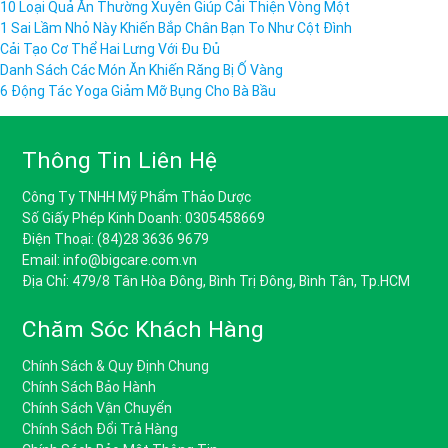
10 Loại Quả Ăn Thường Xuyên Giúp Cải Thiện Vòng Một
1 Sai Lầm Nhỏ Này Khiến Bắp Chân Bạn To Như Cột Đình
Cải Tạo Cơ Thể Hai Lưng Với Đu Đủ
Danh Sách Các Món Ăn Khiến Răng Bị Ố Vàng
6 Động Tác Yoga Giảm Mỡ Bụng Cho Bà Bầu
Thông Tin Liên Hệ
Công Ty TNHH Mỹ Phẩm Thảo Dược
Số Giấy Phép Kinh Doanh: 0305458669
Điện Thoại: (84)28 3636 9679
Email: info@bigcare.com.vn
Địa Chỉ: 479/8 Tân Hòa Đông, Bình Trị Đông, Bình Tân, Tp.HCM
Chăm Sóc Khách Hàng
Chính Sách & Quy Định Chung
Chính Sách Bảo Hành
Chính Sách Vận Chuyển
Chính Sách Đổi Trả Hàng