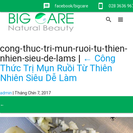
message
stay_current_portrait
facebook/bigcare
028 3636 96
search
view_headline
cong-thuc-tri-mun-ruoi-tu-thien-
nhien-sieu-de-lams
|
←
Công
Thức Trị Mụn Ruồi Từ Thiên
Nhiên Siêu Dễ Làm
admin
|
Tháng Chín 7, 2017
←
→