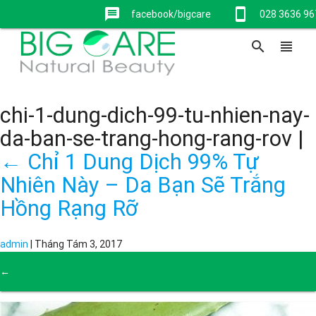
message
stay_current_portrait
facebook/bigcare
028 3636 96
search
view_headline
chi-1-dung-dich-99-tu-nhien-nay-
da-ban-se-trang-hong-rang-rov
|
←
Chỉ 1 Dung Dịch 99% Tự
Nhiên Này – Da Bạn Sẽ Trắng
Hồng Rạng Rỡ
admin
|
Tháng Tám 3, 2017
←
→