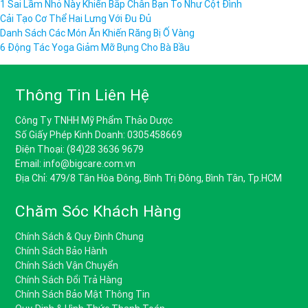
1 Sai Lầm Nhỏ Này Khiến Bắp Chân Bạn To Như Cột Đình
Cải Tạo Cơ Thể Hai Lưng Với Đu Đủ
Danh Sách Các Món Ăn Khiến Răng Bị Ố Vàng
6 Động Tác Yoga Giảm Mỡ Bụng Cho Bà Bầu
Thông Tin Liên Hệ
Công Ty TNHH Mỹ Phẩm Thảo Dược
Số Giấy Phép Kinh Doanh: 0305458669
Điện Thoại: (84)28 3636 9679
Email: info@bigcare.com.vn
Địa Chỉ: 479/8 Tân Hòa Đông, Bình Trị Đông, Bình Tân, Tp.HCM
Chăm Sóc Khách Hàng
Chính Sách & Quy Định Chung
Chính Sách Bảo Hành
Chính Sách Vận Chuyển
Chính Sách Đổi Trả Hàng
Chính Sách Bảo Mật Thông Tin