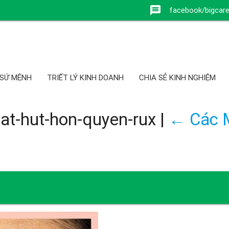
message
facebook/bigcar
 SỨ MỆNH
TRIẾT LÝ KINH DOANH
CHIA SẺ KINH NGHIỆM
mat-hut-hon-quyen-rux
|
←
Các 