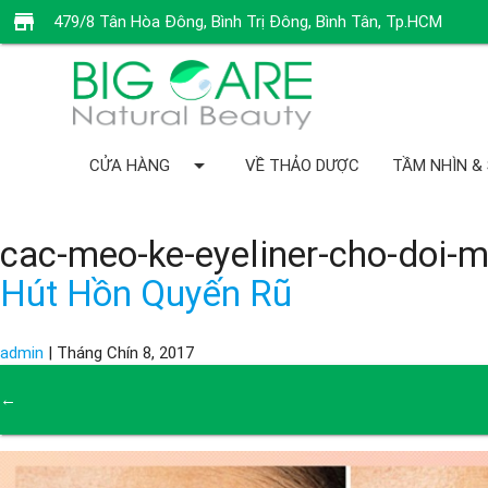
store
479/8 Tân Hòa Đông, Bình Trị Đông, Bình Tân, Tp.HCM
arrow_drop_down
CỬA HÀNG
VỀ THẢO DƯỢC
TẦM NHÌN &
cac-meo-ke-eyeliner-cho-doi-
Hút Hồn Quyến Rũ
admin
|
Tháng Chín 8, 2017
←
→