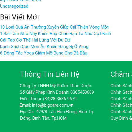
Uncategorized
Bài Viết Mới
10 Loại Quả Ăn Thường Xuyên Giúp Cải Thiện Vòng Một
1 Sai Lầm Nhỏ Này Khiến Bắp Chân Bạn To Như Cột Đình
Cải Tạo Cơ Thể Hai Lưng Với Đu Đủ
Danh Sách Các Món Ăn Khiến Răng Bị Ố Vàng
6 Động Tác Yoga Giảm Mỡ Bụng Cho Bà Bầu
Thông Tin Liên Hệ
Chăm 
Công Ty TNHH Mỹ Phẩm Thảo Dược
Chính Sác
Số Giấy Phép Kinh Doanh: 0305458669
Chính Sác
Điện Thoại: (84)28 3636 9679
Chính Sác
Email: info@bigcare.com.vn
Chính Sách
Địa Chỉ: 479/8 Tân Hòa Đông, Bình Trị
Chính Sác
Đông, Bình Tân, Tp.HCM
Quy Định 