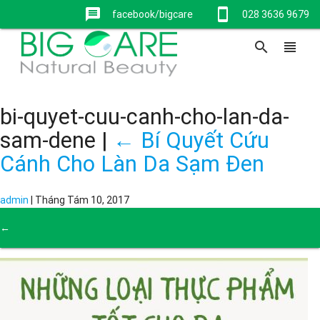
message
stay_current_portrait
facebook/bigcare
028 3636 9679
search
view_headline
bi-quyet-cuu-canh-cho-lan-da-
sam-dene
|
←
Bí Quyết Cứu
Cánh Cho Làn Da Sạm Đen
admin
|
Tháng Tám 10, 2017
←
→