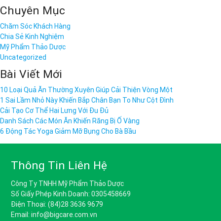
Chuyên Mục
Chăm Sóc Khách Hàng
Chia Sẻ Kinh Nghiệm
Mỹ Phẩm Thảo Dược
Uncategorized
Bài Viết Mới
10 Loại Quả Ăn Thường Xuyên Giúp Cải Thiện Vòng Một
1 Sai Lầm Nhỏ Này Khiến Bắp Chân Bạn To Như Cột Đình
Cải Tạo Cơ Thể Hai Lưng Với Đu Đủ
Danh Sách Các Món Ăn Khiến Răng Bị Ố Vàng
6 Động Tác Yoga Giảm Mỡ Bụng Cho Bà Bầu
Thông Tin Liên Hệ
Công Ty TNHH Mỹ Phẩm Thảo Dược
Số Giấy Phép Kinh Doanh: 0305458669
Điện Thoại: (84)28 3636 9679
Email: info@bigcare.com.vn