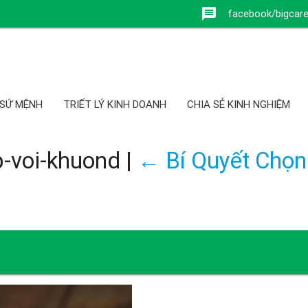
message
facebook/bigcar
 SỨ MỆNH
TRIẾT LÝ KINH DOANH
CHIA SẺ KINH NGHIỆM
p-voi-khuond
|
←
Bí Quyết Chọn