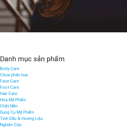
Danh mục sản phẩm
Body Care
Chưa phân loại
Face Care
Foot Care
Hair Care
Hóa Mỹ Phẩm
Chất Nền
Dụng Cụ Mỹ Phẩm
Tinh Dầu & Hương Liệu
Nghiên Cứu