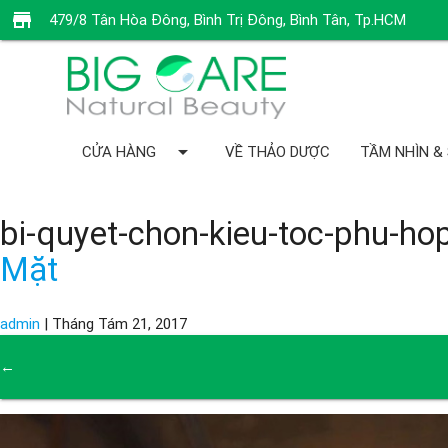
store
479/8 Tân Hòa Đông, Bình Trị Đông, Bình Tân, Tp.HCM
arrow_drop_down
CỬA HÀNG
VỀ THẢO DƯỢC
TẦM NHÌN &
bi-quyet-chon-kieu-toc-phu-ho
Mặt
admin
|
Tháng Tám 21, 2017
←
→