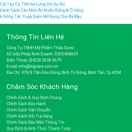
Cải Tạo Cơ Thể Hai Lưng Với Đu Đủ
Danh Sách Các Món Ăn Khiến Răng Bị Ố Vàng
6 Động Tác Yoga Giảm Mỡ Bụng Cho Bà Bầu
Thông Tin Liên Hệ
Công Ty TNHH Mỹ Phẩm Thảo Dược
Số Giấy Phép Kinh Doanh: 0305458669
Điện Thoại: (84)28 3636 9679
Email: info@bigcare.com.vn
Địa Chỉ: 479/8 Tân Hòa Đông, Bình Trị Đông, Bình Tân, Tp.HCM
Chăm Sóc Khách Hàng
Chính Sách & Quy Định Chung
Chính Sách Bảo Hành
Chính Sách Vận Chuyển
Chính Sách Đổi Trả Hàng
Chính Sách Bảo Mật Thông Tin
Quy Định & Hình Thức Thanh Toán