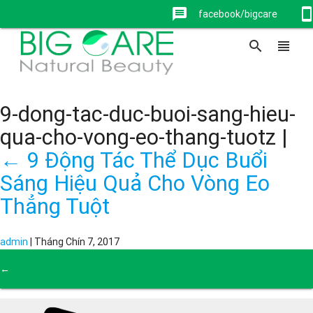
message
stay_current_portr
facebook/bigcare
search
view_headline
9-dong-tac-duc-buoi-sang-hieu-
qua-cho-vong-eo-thang-tuotz
|
←
9 Động Tác Thể Dục Buổi
Sáng Hiệu Quả Cho Vòng Eo
Thẳng Tuột
admin
|
Tháng Chín 7, 2017
←
→