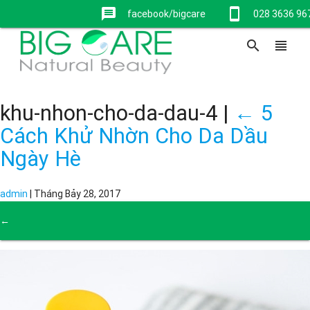
message
stay_current_portrait
facebook/bigcare
028 3636 96
search
view_headline
khu-nhon-cho-da-dau-4
|
←
5
Cách Khử Nhờn Cho Da Dầu
Ngày Hè
admin
|
Tháng Bảy 28, 2017
←