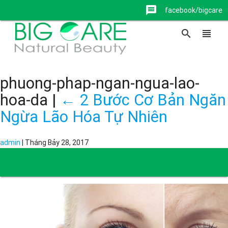
message
facebook/bigcare
search
view_headline
phuong-phap-ngan-ngua-lao-
hoa-da
|
←
2 Bước Cơ Bản Ngăn
Ngừa Lão Hóa Tự Nhiên
admin
|
Tháng Bảy 28, 2017